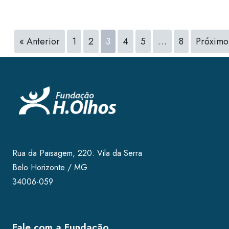
« Anterior
1
2
3
4
5
…
8
Próximo
Rua da Paisagem, 220. Vila da Serra
Belo Horizonte / MG
34006-059
Fale com a Fundação