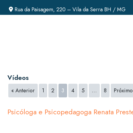
Rua da Paisagem, 220 – Vila da Serra BH / MG
Vídeos
« Anterior
1
2
3
4
5
…
8
Próximo
Psicóloga e Psicopedagoga Renata Prest