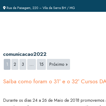
Rua da Paisagem, 220 – Vila da Serra BH / MG
comunicacao2022
1
2
3
…
15
Próximo »
Saiba como foram o 31º e o 32º Cursos D
Durante os dias 24 a 26 de Maio de 2018 promovemos a 