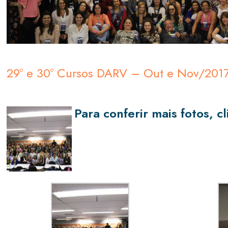
29º e 30º Cursos DARV – Out e Nov/201
Para conferir mais fotos, c