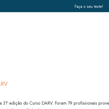
Faça o seu teste!
ARV
31ª edição do Curso DARV. Foram 79 profissionais prove